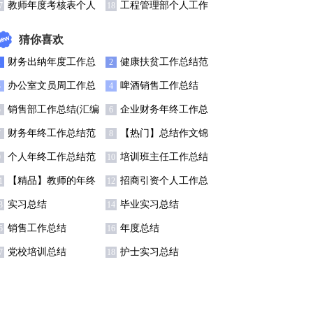
工作总结(通用13篇)
工作总结
教师年度考核表个人
工程管理部个人工作
7
18
工作总结(汇编13篇)
总结4篇
猜你喜欢
财务出纳年度工作总
健康扶贫工作总结范
1
2
结11篇
文
办公室文员周工作总
啤酒销售工作总结
3
4
结
销售部工作总结(汇编
企业财务年终工作总
5
6
5篇)
结范文
财务年终工作总结范
【热门】总结作文锦
7
8
文汇编六篇
集四篇
个人年终工作总结范
培训班主任工作总结
9
10
文
集锦8篇
【精品】教师的年终
招商引资个人工作总
1
12
总结模板汇编八篇
结
实习总结
毕业实习总结
3
14
销售工作总结
年度总结
5
16
党校培训总结
护士实习总结
7
18