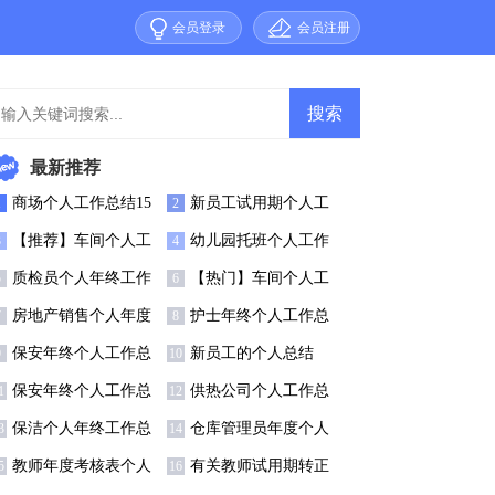
会员登录
会员注册
最新推荐
商场个人工作总结15
新员工试用期个人工
1
2
篇
作总结集合15篇
【推荐】车间个人工
幼儿园托班个人工作
3
4
作总结
总结(通用14篇)
质检员个人年终工作
【热门】车间个人工
5
6
总结集合12篇
作总结
房地产销售个人年度
护士年终个人工作总
7
8
工作总结合集15篇
结【热】
保安年终个人工作总
新员工的个人总结
9
10
结合集15篇
保安年终个人工作总
供热公司个人工作总
1
12
(集锦15篇)
结
保洁个人年终工作总
仓库管理员年度个人
3
14
(集合15篇)
工作总结
教师年度考核表个人
有关教师试用期转正
5
16