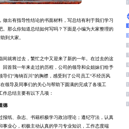
1
，做出有指导性结论的书面材料，写总结有利于我们学习
吧。那么你知道总结如何写吗？下面是小编为大家整理的
帮助到大家。
1
指间就将过去，繁忙之中又迎来了新的一年。在过去的这
。回首我一年来走过的历程，公司的领导和众姐妹们给予
1
导们“海纳百川”的胸襟，感受到了公司员工“不经历风
我在领导及同事们的关心与帮助下圆满的完成了各项工
1
工作总结主要有以下几项：
1
1
道德
过报纸、杂志、书籍积极学习政治理论；遵纪守法，认真
和事业心，积极主动认真的学习专业知识，工作态度端