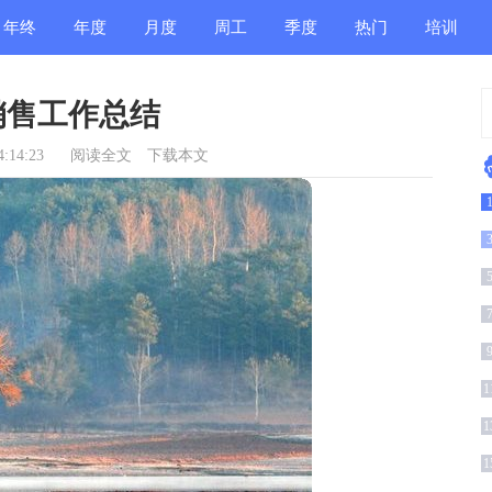
年终
年度
月度
周工
季度
热门
培训
总结
总结
总结
作总
总结
总结
总结
销售工作总结
结
:14:23
阅读全文
下载本文
1
结
1
结
1