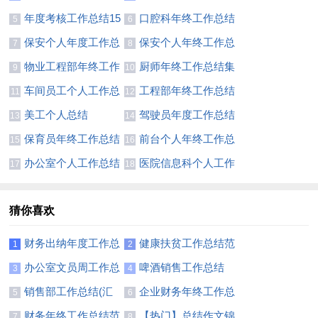
(15篇)
(精选15篇)
年度考核工作总结15
口腔科年终工作总结
5
6
篇
15篇
保安个人年度工作总
保安个人年终工作总
7
8
结(15篇)
结(集合15篇)
物业工程部年终工作
厨师年终工作总结集
9
10
总结(15篇)
合14篇
车间员工个人工作总
工程部年终工作总结
11
12
结通用15篇
(合集15篇)
美工个人总结
驾驶员年度工作总结
13
14
(汇编15篇)
保育员年终工作总结
前台个人年终工作总
15
16
(合集15篇)
结汇编15篇
办公室个人工作总结
医院信息科个人工作
17
18
(通用15篇)
总结9篇
猜你喜欢
财务出纳年度工作总
健康扶贫工作总结范
1
2
结11篇
文
办公室文员周工作总
啤酒销售工作总结
3
4
结
销售部工作总结(汇
企业财务年终工作总
5
6
编15篇)
结范文
财务年终工作总结范
【热门】总结作文锦
7
8