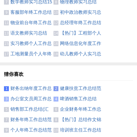
结
结7篇
数学教师实习总结15
物理教师实习总结
7
8
篇
客服部年终工作总结
初中政治教师实习总
9
10
15篇
结
物业前台年终工作总
总经理年终工作总结
11
12
结(精选15篇)
集锦15篇
语文教师实习总结
【热门】工程部个人
13
14
【荐】
年终工作总结
实习教师个人工作总
网络信息化年度工作
15
16
结8篇
总结
工地测量员个人年终
幼儿教师个人实习总
17
18
工作总结2篇
结15篇
猜你喜欢
财务出纳年度工作总
健康扶贫工作总结范
1
2
结11篇
文
办公室文员周工作总
啤酒销售工作总结
3
4
结
销售部工作总结(汇
企业财务年终工作总
5
6
编15篇)
结范文
财务年终工作总结范
【热门】总结作文锦
7
8
文汇编六篇
集四篇
个人年终工作总结范
培训班主任工作总结
9
10