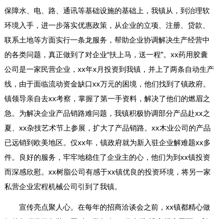
保障水、电、路、通讯等基础设施的基础上，我镇从，到治理软
环境入手，进一步落实优惠政策，从企业的立项、注册、贷款、
联系土地等方面实行一条龙服务，帮助企业协调解决生产经营中
的各类问题，真正做到了对企业“扶上马，送一程”。xx药用胶囊
公司是一家民营企业，xx年x月投资到我镇，并上了两条自动生产
线，由于面临流动资金缺口xx万元的困境，他们找到了镇政府。
镇领导亲自去xx考察，掌握了第一手资料，解决了他们的燃眉之
急。为解决企业产品销路难问题，我镇积极协调部分产品赴xx之
夏、xx杂技艺术节上参展，扩大了产品销路。xx木业公司的产品
已远销到欧美地区。仅xx年，镇政府就为新入驻企业解难题xx多
件。良好的服务，牢牢地稳住了企业主的心，他们为到xx镇投资
而深感欣慰。xx树脂公司有感于xx镇优良的投资环境，将另一家
私营企业宏程机械公司引到了我镇。
宣传亮点聚人心。在每年的招商洽谈会之前，xx镇都精心做