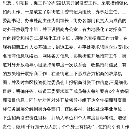
思想，引项目，促工作”的思路认真开展引资工作。采取措施强化
招商工作。一是成立了以街道工委书记为组长，办事处主任、工
委副书记、办事处副主任为副组长，街办各部门负责人为成员的
对外开放领导小组，并下设招商办公室，有力地强化了对招商工
作的领导和指导;二是强化工作专班，调整充实招商工作力量，在
现有招商工作人员基础上，街道工委、办事处要求辖区企业安排x
名招商信息联络员、网络各方信息，协助街道开展招商工作，街
道对外开放领导小组坚持每季度一次联系会，收集招商信息，有
的放矢地开展招商工作，在全街道上下形成合力招商的浓厚氛
围，并及时向区投资促过委员会上报招商引资工作信息;三是细化
目标，明确任务，街道工委要求班子成员每人每年要有x个有效招
商项目信息，同时针对区对外开放领导小组下达全年招商引资目
标任务层层分解到街办各部门、辖区各村、社区及企事业单位，
下达招商引资责任目标，并纳入单位和个人年度目标考核。增强
责任，做到“千斤担子万人挑，个个身上有指标”，使招商引资工作