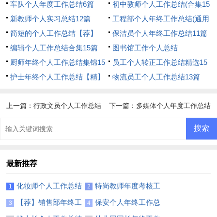
车队个人年度工作总结6篇
初中教师个人工作总结(合集15
新教师个人实习总结12篇
篇)
工程部个人年终工作总结(通用
简短的个人工作总结【荐】
15篇)
保洁员个人年终工作总结11篇
编辑个人工作总结合集15篇
图书馆工作个人总结
厨师年终个人工作总结集锦15
员工个人转正工作总结精选15
篇
护士年终个人工作总结【精】
篇
物流员工个人工作总结13篇
上一篇：
行政文员个人工作总结
下一篇：
多媒体个人年度工作总结
15篇
最新推荐
化妆师个人工作总结
特岗教师年度考核工
1
2
10篇
作总结
【荐】销售部年终工
保安个人年终工作总
3
4
作总结
结通用15篇