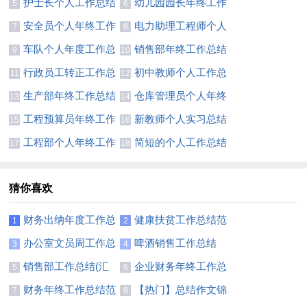
护士长个人工作总结
幼儿园园长年终工作
5
6
范文
总结合集15篇
安全员个人年终工作
电力助理工程师个人
7
8
总结(汇编15篇)
总结
车队个人年度工作总
销售部年终工作总结
9
10
结6篇
【精】
行政员工转正工作总
初中教师个人工作总
11
12
结
结(合集15篇)
生产部年终工作总结
仓库管理员个人年终
13
14
(15篇)
工作总结11篇
工程预算员年终工作
新教师个人实习总结
15
16
总结
12篇
工程部个人年终工作
简短的个人工作总结
17
18
总结(通用15篇)
【荐】
猜你喜欢
财务出纳年度工作总
健康扶贫工作总结范
1
2
结11篇
文
办公室文员周工作总
啤酒销售工作总结
3
4
结
销售部工作总结(汇
企业财务年终工作总
5
6
编15篇)
结范文
财务年终工作总结范
【热门】总结作文锦
7
8