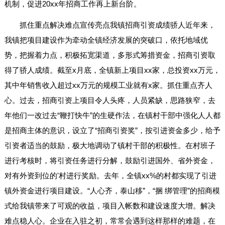
机制，促进20xx年招商工作再上新台阶。
抓住重点解决难点宣传亮点我镇招商引资成绩骄人近年来，
我镇把项目建设作为牵动全镇经济发展的突破口，依托地域优
势，把握着力点，积极拓宽渠道，多形式筹措资金，招商引资取
得了骄人成绩。截至x月底，全镇新上项目xx家，总投资xx万元，
其中年销售收入超过xx万元的规模工业就有x家。抓住重点齐人
心。过去，招商引资上项目令人头疼，人员紧缺，思路狭窄，去
年他们一改过去“鞭打快牛”的生硬作法，在镇村干部中强化人人都
是招商主体的意识，设立了“招商引资奖”，按引进资金多少，给予
引资者适当的鼓励，极大地调动了镇村干部的积极性。在村班子
进行考核时，将引资任务进行分解，鼓励引进国外、省外资金，
对有外资到位的'村进行奖励。去年，全镇xx%的村都实现了引进
镇外资金进行项目建设。“人心齐，泰山移”，“捆 绑管理”的招商模
式给我镇带来了可观的收益，项目入帐数和建设速度大增。解决
难点稳人心。企业在入驻之初，常常会遇到这样那样的难题，在