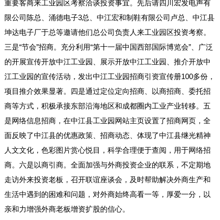
重要客商来工业园区考察洽谈投资事宜。先后请四川宏发电声有
限公司陈总、涌德电子3总、中江宏和制鞋有限公司卢总、中江县
坤达电子厂于总等邀请他们总公司负责人来工业园区投资考察。
三是“节会”招商。充分利用“第十一届中国西部国际博览会”、广泛
的开展宣传开放中江工业园、展示开放中江工业园、推介开放中
江工业园的宣传活动，发出中江工业园招商引资宣传册100多份，
项目推介效果显著。四是通过定位定向招商、以商招商、委托招
商等方式，积极承接东部沿海地区和成都圈内工业产业转移。五
是网络信息招商，在中江县工业园网站主页设置了招商网页，全
面反映了中江县的优惠政策、招商动态、体现了中江县继光精神
人文文化，色彩图片赏心悦目，科学合理便于查阅，用于网络招
商。六是以商引商。全面加强与外商投资企业的联系，不定期地
走访外来投资老板，召开联谊座谈会，及时帮助解决外商生产和
生活中遇到的困难和问题，对外商始终高看一等，厚爱一分，以
亲和力增强外商老板增资扩股的信心。