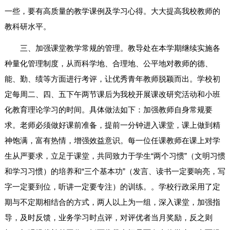
一些，要有高质量的教学课例及学习心得。大大提高我校教师的
教科研水平。
三、加强课堂教学常规的管理。教导处在本学期继续实施各
种量化管理制度，从而科学地、合理地、公平地对教师的德、
能、勤、绩等方面进行考评，让优秀青年教师脱颖而出。学校初
定每周二、四、五下午两节课后为我校开展课改研究活动和小班
化教育理论学习的时间。具体做法如下：加强教师自身常规要
求。老师必须做好课前准备，提前一分钟进入课堂，课上做到精
神饱满，富有热情，增强效益意识。每一位任课教师在课上对学
生从严要求，立足于课堂，共同致力于学生“两个习惯”（文明习惯
和学习习惯）的培养和“三个基本功”（发言、读书一定要响亮，写
字一定要到位，听讲一定要专注）的训练。。学校行政采用了定
期与不定期相结合的方式，两人以上为一组，深入课堂，加强指
导，及时反馈，业务学习时点评，对评优者当月奖励，反之则