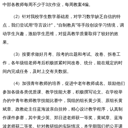
中部各教师每周不少于3次作业，每周教案4编。
（2）针对我校学生数学基础差，对学习数学缺乏自信的特
点，我们尝试用“导言设计”，“自制教具”等手段创设学习情境，调
动学生兴趣，激励学生思维，对提高教学质量取得了较好的效
果。
（3）按要求做好月考、段考的出题和考试、改卷、拆卷工
作，各年级组老师考后积极抓紧时间改卷、统分，能在规定的时
间内完成任务，及时上交有关数据。
（4）加强青年教师的培养，促进中老年教师成名。鼓励他们
参加各级各类优质课、教学技能大赛，积极撰写论文。在学校举
办的中青年教师教学技能比赛中，我组的组长黄少英、原组长黄
斌章、政教处主任蓝海波亲自挂帅，精心设计教学程序，认真制
作课件参赛，其中黄少英、郑日进老师获一等奖，黄斌章、蓝海
波老师获二等奖。针对教研组的实际情况，本学期我们把公开课