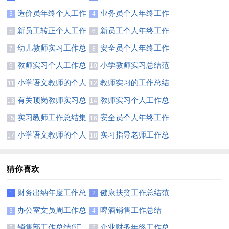
总结(合集15篇)
年终工作总结
造价员年终个人工作
业务员个人年终工作
3
4
总结8篇
总结集合15篇
新员工转正个人工作
新员工个人年终工作
5
6
总结【热门】
总结集锦15篇
幼儿教师实习工作总
安全员个人年终工作
7
8
结(集锦15篇)
总结(通用15篇)
教师实习个人工作总
小学教师实习总结范
9
10
结集合15篇
文
小学语文教师的个人
教师实习的工作总结
11
12
实习总结
有关顶岗教师实习总
教师实习个人工作总
13
14
结
结(集合15篇)
实习教师工作总结集
安全员个人年终工作
15
16
合14篇
总结合集15篇
小学语文教师的个人
实习指导老师工作总
17
18
实习总结7篇
结5篇
猜你喜欢
财务出纳年度工作总
健康扶贫工作总结范
1
2
结11篇
文
办公室文员周工作总
啤酒销售工作总结
3
4
结
销售部工作总结(汇
企业财务年终工作总
5
6