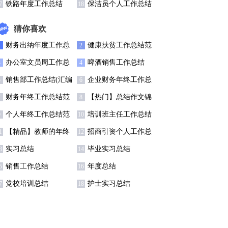
总结15篇
作总结(15篇)
铁路年度工作总结
保洁员个人工作总结
7
18
(精选15篇)
猜你喜欢
财务出纳年度工作总
健康扶贫工作总结范
1
2
结11篇
文
办公室文员周工作总
啤酒销售工作总结
3
4
结
销售部工作总结(汇编
企业财务年终工作总
5
6
5篇)
结范文
财务年终工作总结范
【热门】总结作文锦
7
8
文汇编六篇
集四篇
个人年终工作总结范
培训班主任工作总结
9
10
文
集锦8篇
【精品】教师的年终
招商引资个人工作总
1
12
总结模板汇编八篇
结
实习总结
毕业实习总结
3
14
销售工作总结
年度总结
5
16
党校培训总结
护士实习总结
7
18