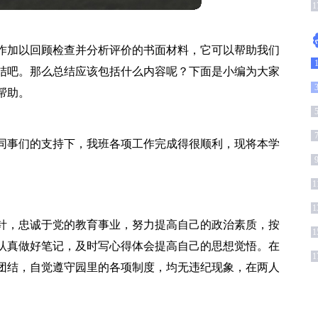
1
作加以回顾检查并分析评价的书面材料，它可以帮助我们
结吧。那么总结应该包括什么内容呢？下面是小编为大家
帮助。
1
同事们的支持下，我班各项工作完成得很顺利，现将本学
1
1
针，忠诚于党的教育事业，努力提高自己的政治素质，按
1
认真做好笔记，及时写心得体会提高自己的思想觉悟。在
1
团结，自觉遵守园里的各项制度，均无违纪现象，在两人