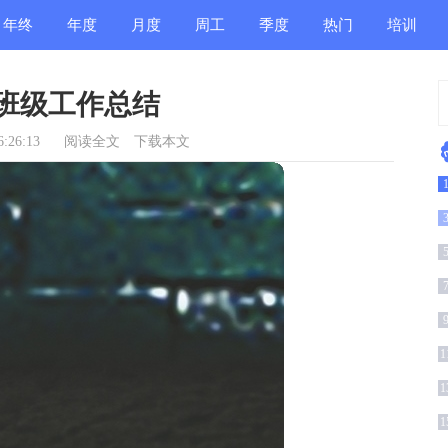
年终
年度
月度
周工
季度
热门
培训
总结
总结
总结
作总
总结
总结
总结
班级工作总结
结
:26:13
阅读全文
下载本文
文
1
1
1