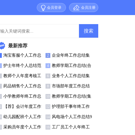
会员登录
会员注册
最新推荐
淘宝客服个人工作总
企业年终工作总结集
1
2
结汇编15篇
合15篇
护士年终个人总结范
教师学期工作总结(合
3
4
(15篇)
集15篇)
教师个人年度考核工
业务个人工作总结集
5
6
作总结汇编15篇
锦15篇
药品销售个人工作总
市场部年度工作总结
7
8
结【热】
集合15篇
小学教师年终工作总
教师学期工作总结(集
9
10
结汇编15篇
锦15篇)
【荐】会计年度工作
护理部干事年终工作
1
12
总结
总结
幼儿园配班个人工作
风电场个人工作总结9
3
14
总结
篇
采购员年度个人工作
工厂员工个人年终工
5
16