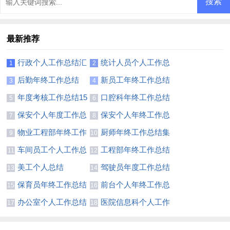
最新推荐
行政个人工作总结汇
统计人员个人工作总
1
2
编15篇
结15篇
后勤年终工作总结
新员工年终工作总结
3
4
(15篇)
(精选15篇)
年度考核工作总结15
口腔科年终工作总结
5
6
篇
15篇
保安个人年度工作总
保安个人年终工作总
7
8
结(15篇)
结(集合15篇)
物业工程部年终工作
厨师年终工作总结集
9
10
总结(15篇)
合14篇
车间员工个人工作总
工程部年终工作总结
11
12
结通用15篇
(合集15篇)
美工个人总结
驾驶员年度工作总结
13
14
(汇编15篇)
保育员年终工作总结
前台个人年终工作总
15
16
(合集15篇)
结汇编15篇
办公室个人工作总结
医院信息科个人工作
17
18
(通用15篇)
总结9篇