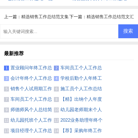
上一篇：
精选销售工作总结范文集
下一篇：
精选销售工作总结范文汇
合八篇
总八篇
最新推荐
置业顾问年终工作总
车间员工个人工作总
1
2
结(合集15篇)
结(集合15篇)
会计年终个人工作总
学校后勤个人年终工
3
4
结汇编15篇
作总结8篇
销售个人试用期工作
施工员个人工作总结
5
6
总结(集合15篇)
(精选15篇)
车间员工个人工作总
【精】出纳个人年度
7
8
结集合15篇
工作总结
师德师风个人总结简
幼儿园老师期末个人
9
10
短范文
总结
幼儿园托班个人工作
2022业务助理年终个
11
12
总结(合集14篇)
人工作总结
项目经理个人工作总
【荐】采购年终工作
13
14