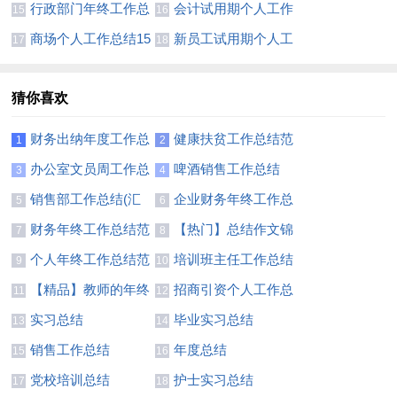
结(汇编15篇)
总结
行政部门年终工作总
会计试用期个人工作
15
16
结(合集15篇)
总结集锦15篇
商场个人工作总结15
新员工试用期个人工
17
18
篇
作总结集合15篇
猜你喜欢
财务出纳年度工作总
健康扶贫工作总结范
1
2
结11篇
文
办公室文员周工作总
啤酒销售工作总结
3
4
结
销售部工作总结(汇
企业财务年终工作总
5
6
编15篇)
结范文
财务年终工作总结范
【热门】总结作文锦
7
8
文汇编六篇
集四篇
个人年终工作总结范
培训班主任工作总结
9
10
文
集锦8篇
【精品】教师的年终
招商引资个人工作总
11
12
总结模板汇编八篇
结
实习总结
毕业实习总结
13
14
销售工作总结
年度总结
15
16
党校培训总结
护士实习总结
17
18