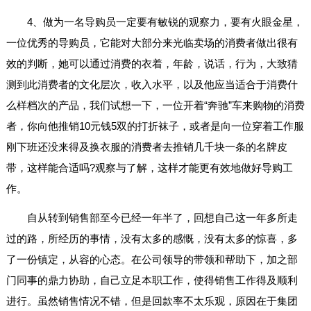
4、做为一名导购员一定要有敏锐的观察力，要有火眼金星，
一位优秀的导购员，它能对大部分来光临卖场的消费者做出很有
效的判断，她可以通过消费的衣着，年龄，说话，行为，大致猜
测到此消费者的文化层次，收入水平，以及他应当适合于消费什
么样档次的产品，我们试想一下，一位开着“奔驰”车来购物的消费
者，你向他推销10元钱5双的打折袜子，或者是向一位穿着工作服
刚下班还没来得及换衣服的消费者去推销几千块一条的名牌皮
带，这样能合适吗?观察与了解，这样才能更有效地做好导购工
作。
自从转到销售部至今已经一年半了，回想自己这一年多所走
过的路，所经历的事情，没有太多的感慨，没有太多的惊喜，多
了一份镇定，从容的心态。在公司领导的带领和帮助下，加之部
门同事的鼎力协助，自己立足本职工作，使得销售工作得及顺利
进行。虽然销售情况不错，但是回款率不太乐观，原因在于集团