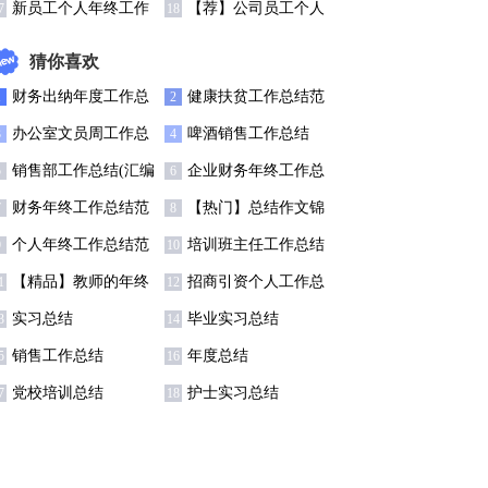
结(7篇)
15篇
新员工个人年终工作
【荐】公司员工个人
7
18
总结(合集15篇)
年终工作总结
猜你喜欢
财务出纳年度工作总
健康扶贫工作总结范
1
2
结11篇
文
办公室文员周工作总
啤酒销售工作总结
3
4
结
销售部工作总结(汇编
企业财务年终工作总
5
6
5篇)
结范文
财务年终工作总结范
【热门】总结作文锦
7
8
文汇编六篇
集四篇
个人年终工作总结范
培训班主任工作总结
9
10
文
集锦8篇
【精品】教师的年终
招商引资个人工作总
1
12
总结模板汇编八篇
结
实习总结
毕业实习总结
3
14
销售工作总结
年度总结
5
16
党校培训总结
护士实习总结
7
18