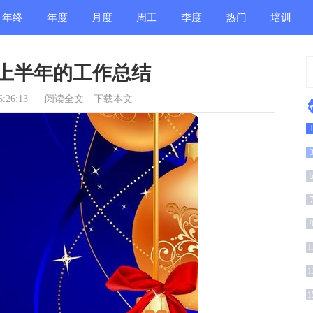
年终
年度
月度
周工
季度
热门
培训
总结
总结
总结
作总
总结
总结
总结
上半年的工作总结
结
:26:13
阅读全文
下载本文
总
编
1
结
1
1