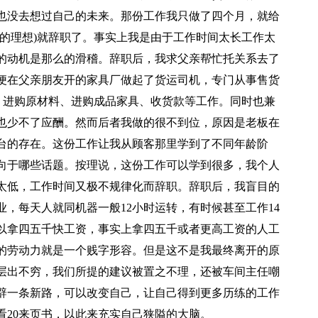
也没去想过自己的未来。那份工作我只做了四个月，就给
的理想)就辞职了。事实上我是由于工作时间太长工作太
的动机是那么的滑稽。辞职后，我求父亲帮忙托关系去了
便在父亲朋友开的家具厂做起了货运司机，专门从事售货
、进购原材料、进购成品家具、收货款等工作。同时也兼
也少不了应酬。然而后者我做的很不到位，原因是老板在
台的存在。这份工作让我从顾客那里学到了不同年龄阶
向于哪些话题。按理说，这份工作可以学到很多，我个人
太低，工作时间又极不规律化而辞职。辞职后，我盲目的
，每天人就同机器一般12小时运转，有时候甚至工作14
以拿四五千快工资，事实上拿四五千或者更高工资的人工
国的劳动力就是一个贱字形容。但是这不是我最终离开的原
层出不穷，我们所提的建议被置之不理，还被车间主任嘲
辟一条新路，可以改变自己，让自己得到更多历练的工作
看20来页书，以此来充实自己狭隘的大脑。