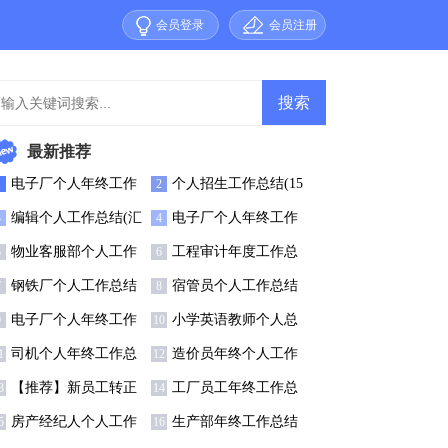
会员登录
会员注册
最新推荐
电子厂个人年终工作
个人招生工作总结(15
1
2
结(11篇)
篇)
编辑个人工作总结(汇
电子厂个人年终工作
3
4
15篇)
总结10篇
物业客服部个人工作
工程审计年度工作总
5
6
总结15篇
结
钢铁厂个人工作总结
宿管员个人工作总结
7
8
15篇
电子厂个人年终工作
小学英语教师个人总
9
10
总结13篇
结(15篇)
司机个人年终工作总
造价员年终个人工作
1
12
(15篇)
总结
【推荐】新员工转正
工厂员工年终工作总
3
14
个人工作总结
结(精选15篇)
房产经纪人个人工作
生产部年终工作总结
5
16