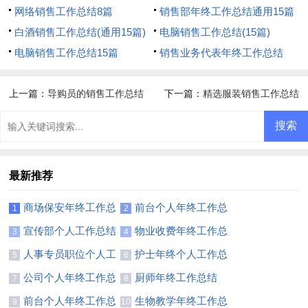
网络销售工作总结8篇
销售部年终工作总结通用15篇
白酒销售工作总结(通用15篇)
电脑销售工作总结(15篇)
电脑销售工作总结15篇
销售业务代表年终工作总结
上一篇：
导购员的销售工作总结
下一篇：
精选服装销售工作总结
最新推荐
商场保安年终工作总
前台个人年终工作总
1
2
结(通用15篇)
结【热】
宣传部个人工作总结
物业收费年终工作总
3
4
【热】
结
人事专员职位个人工
护士年终个人工作总
5
6
作总结
结【推荐】
公司个人年终工作总
厨师年终工作总结
7
8
结【推荐】
(集合14篇)
前台个人年终工作总
生物教学年终工作总
9
10