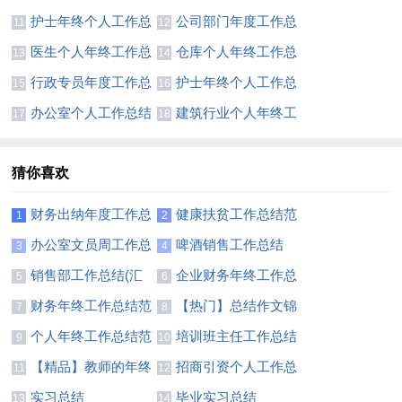
结集锦15篇
结
护士年终个人工作总
公司部门年度工作总
11
12
结12篇
结
医生个人年终工作总
仓库个人年终工作总
13
14
结7篇
结精选15篇
行政专员年度工作总
护士年终个人工作总
15
16
结10篇
结【荐】
办公室个人工作总结
建筑行业个人年终工
17
18
(精选15篇)
作总结
猜你喜欢
财务出纳年度工作总
健康扶贫工作总结范
1
2
结11篇
文
办公室文员周工作总
啤酒销售工作总结
3
4
结
销售部工作总结(汇
企业财务年终工作总
5
6
编15篇)
结范文
财务年终工作总结范
【热门】总结作文锦
7
8
文汇编六篇
集四篇
个人年终工作总结范
培训班主任工作总结
9
10
文
集锦8篇
【精品】教师的年终
招商引资个人工作总
11
12
总结模板汇编八篇
结
实习总结
毕业实习总结
13
14