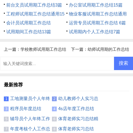
前台文员试用期工作总结3篇
办公室试用期工作总结15篇
工程师试用期工作总结通用15
物业客服试用期工作总结通用
篇
会计员试用期工作总结
15篇
运营专员试用期工作总结 6篇
试用期间工作总结13篇
试用期内个人工作总结7篇
上一篇：
学校教师试用期工作总结
下一篇：
幼师试用期的工作总结
最新推荐
工地测量员个人年终
幼儿教师个人实习总
1
2
工作总结2篇
结15篇
程序员年度总结
4s店年度工作总结
3
4
(15篇)
辅导员个人年终工作
体育老师实习总结精
5
6
总结
选15篇
年度考核个人工作总
体育老师实习总结
7
8