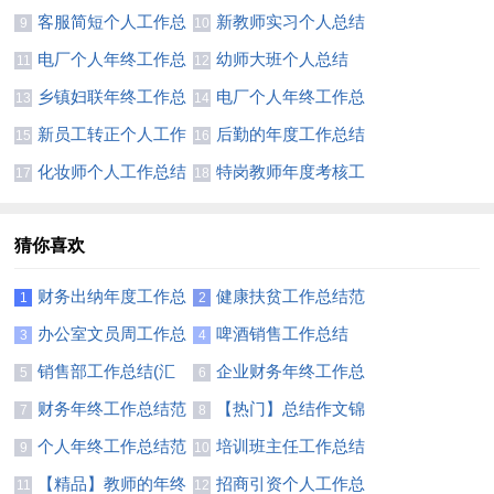
结精选15篇
(通用15篇)
客服简短个人工作总
新教师实习个人总结
9
10
结
11篇
电厂个人年终工作总
幼师大班个人总结
11
12
结11篇
乡镇妇联年终工作总
电厂个人年终工作总
13
14
结
结12篇
新员工转正个人工作
后勤的年度工作总结
15
16
总结18篇
化妆师个人工作总结
特岗教师年度考核工
17
18
10篇
作总结
猜你喜欢
财务出纳年度工作总
健康扶贫工作总结范
1
2
结11篇
文
办公室文员周工作总
啤酒销售工作总结
3
4
结
销售部工作总结(汇
企业财务年终工作总
5
6
编15篇)
结范文
财务年终工作总结范
【热门】总结作文锦
7
8
文汇编六篇
集四篇
个人年终工作总结范
培训班主任工作总结
9
10
文
集锦8篇
【精品】教师的年终
招商引资个人工作总
11
12