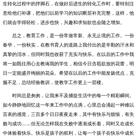
生转化过程中的拌脚石，在做好后进生的转化工作时，要特别注
意给他们补课，把他们以前学习的知识断层补充完整，这样，他
们就会学得轻松，进步也快，兴趣和求知欲也会随之增加。
总之，教育工作，是一份常做常新、永无止境的工作。一份
春华，一份秋实，在教书育人的道路上我付出的是辛勤的汗水和
真挚的泪水，但同时我也收获了充实与快乐。在以后的工作中我
将一如既往用心去教诲我的学生，相信今日含苞欲放的花蕾，明
日一定能盛开绚丽的花朵。希望在以后的工作中能发扬优点，克
服不足，总结经验教训，使教学工作更上一层楼。
时间总是匆匆，让我来不及捕捉生活中的每一个精彩瞬间。
如今静静地回忆这一年来工作中的点滴，心里总会涌起一种难以
言表的感觉，三百多个日日夜夜走来，其中有快乐与烦恼，有失
败与成功……但无论怎样我在失败中逐渐成长着，同时又在成长
中体验着快乐。快乐是孩子的权利，让每一个孩子在快乐中成长