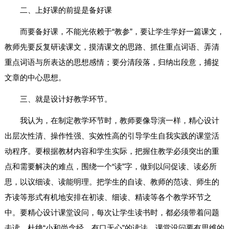
二、上好课的前提是备好课
而要备好课，不能光依赖于“教参”，要让学生学好一篇课文，
教师先要反复研读课文，摸清课文的思路、抓住重点词语、弄清
重点词语与所表达的思想感情；要分清段落，归纳出段意，捕捉
文章的中心思想。
三、就是设计好教学环节。
我认为，在制定教学环节时，教师要像导演一样，精心设计
出层次性清、操作性强、实效性高的引导学生自我实践的课堂活
动程序。要根据教材内容和学生实际，把握住教学必须突出的重
点和需要解决的难点，围绕一个“读”字，做到以问促读、读必所
思，以议细读、读能明理。把学生的自读、教师的范读、师生的
齐读等形式有机地安排在初读、细读、精读等各个教学环节之
中。要精心设计课堂设问，每次让学生读书时，都必须带着问题
去读。杜绝“小和尚念经，有口无心”的读法。课堂设问要有思维的