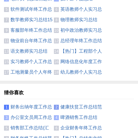
篇
软件测试年终工作总
英语教师个人实习总
5
6
结
结7篇
数学教师实习总结15
物理教师实习总结
7
8
篇
客服部年终工作总结
初中政治教师实习总
9
10
15篇
结
物业前台年终工作总
总经理年终工作总结
11
12
结(精选15篇)
集锦15篇
语文教师实习总结
【热门】工程部个人
13
14
【荐】
年终工作总结
实习教师个人工作总
网络信息化年度工作
15
16
结8篇
总结
工地测量员个人年终
幼儿教师个人实习总
17
18
工作总结2篇
结15篇
猜你喜欢
财务出纳年度工作总
健康扶贫工作总结范
1
2
结11篇
文
办公室文员周工作总
啤酒销售工作总结
3
4
结
销售部工作总结(汇
企业财务年终工作总
5
6
编15篇)
结范文