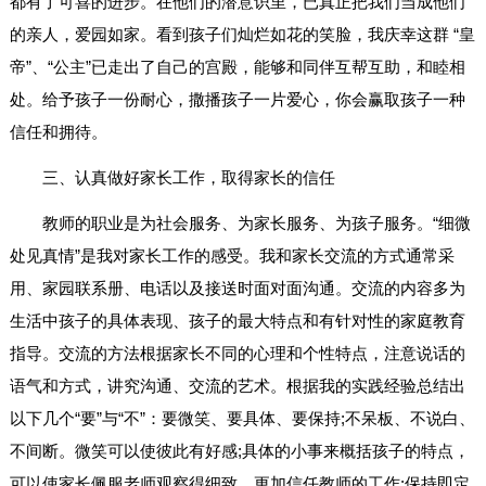
都有了可喜的进步。在他们的潜意识里，已真正把我们当成他们
的亲人，爱园如家。看到孩子们灿烂如花的笑脸，我庆幸这群 “皇
帝”、“公主”已走出了自己的宫殿，能够和同伴互帮互助，和睦相
处。给予孩子一份耐心，撒播孩子一片爱心，你会赢取孩子一种
信任和拥待。
三、认真做好家长工作，取得家长的信任
教师的职业是为社会服务、为家长服务、为孩子服务。“细微
处见真情”是我对家长工作的感受。我和家长交流的方式通常采
用、家园联系册、电话以及接送时面对面沟通。交流的内容多为
生活中孩子的具体表现、孩子的最大特点和有针对性的家庭教育
指导。交流的方法根据家长不同的心理和个性特点，注意说话的
语气和方式，讲究沟通、交流的艺术。根据我的实践经验总结出
以下几个“要”与“不”：要微笑、要具体、要保持;不呆板、不说白、
不间断。微笑可以使彼此有好感;具体的小事来概括孩子的特点，
可以使家长佩服老师观察得细致，更加信任教师的工作;保持即定