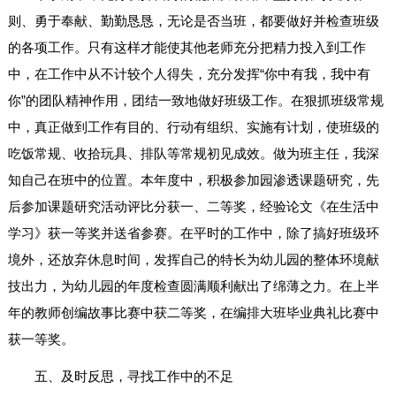
则、勇于奉献、勤勤恳恳，无论是否当班，都要做好并检查班级
的各项工作。只有这样才能使其他老师充分把精力投入到工作
中，在工作中从不计较个人得失，充分发挥“你中有我，我中有
你”的团队精神作用，团结一致地做好班级工作。在狠抓班级常规
中，真正做到工作有目的、行动有组织、实施有计划，使班级的
吃饭常规、收拾玩具、排队等常规初见成效。做为班主任，我深
知自己在班中的位置。本年度中，积极参加园渗透课题研究，先
后参加课题研究活动评比分获一、二等奖，经验论文《在生活中
学习》获一等奖并送省参赛。在平时的工作中，除了搞好班级环
境外，还放弃休息时间，发挥自己的特长为幼儿园的整体环境献
技出力，为幼儿园的年度检查圆满顺利献出了绵薄之力。在上半
年的教师创编故事比赛中获二等奖，在编排大班毕业典礼比赛中
获一等奖。
五、及时反思，寻找工作中的不足