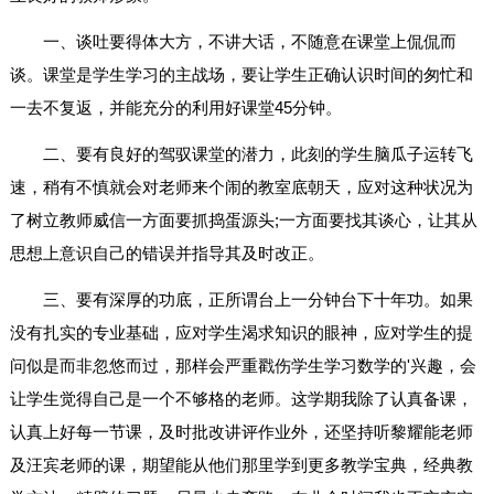
一、谈吐要得体大方，不讲大话，不随意在课堂上侃侃而
谈。课堂是学生学习的主战场，要让学生正确认识时间的匆忙和
一去不复返，并能充分的利用好课堂45分钟。
二、要有良好的驾驭课堂的潜力，此刻的学生脑瓜子运转飞
速，稍有不慎就会对老师来个闹的教室底朝天，应对这种状况为
了树立教师威信一方面要抓捣蛋源头;一方面要找其谈心，让其从
思想上意识自己的错误并指导其及时改正。
三、要有深厚的功底，正所谓台上一分钟台下十年功。如果
没有扎实的专业基础，应对学生渴求知识的眼神，应对学生的提
问似是而非忽悠而过，那样会严重戳伤学生学习数学的'兴趣，会
让学生觉得自己是一个不够格的老师。这学期我除了认真备课，
认真上好每一节课，及时批改讲评作业外，还坚持听黎耀能老师
及汪宾老师的课，期望能从他们那里学到更多教学宝典，经典教