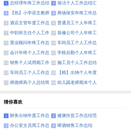
总经理年终工作总结
保洁个人工作总结汇
1
2
精选15篇
编15篇
【热】小学语文教师
商场保安年终工作总
3
4
个人工作总结
结(合集15篇)
酒店主管年度工作总
普通员工个人年终工
5
6
结15篇
作总结(汇编15篇)
中职班主任个人工作
装修公司个人年终工
7
8
总结
作总结
置业顾问年终工作总
车间员工个人工作总
9
10
结(合集15篇)
结(集合15篇)
会计年终个人工作总
学校后勤个人年终工
11
12
结汇编15篇
作总结8篇
销售个人试用期工作
施工员个人工作总结
13
14
总结(集合15篇)
(精选15篇)
车间员工个人工作总
【精】出纳个人年度
15
16
结集合15篇
工作总结
师德师风个人总结简
幼儿园老师期末个人
17
18
短范文
总结
猜你喜欢
财务出纳年度工作总
健康扶贫工作总结范
1
2
结11篇
文
办公室文员周工作总
啤酒销售工作总结
3
4