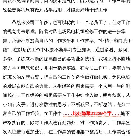
高就不见得情商高，因为技术是死的，能力是活的。工作三年的
经验告诉我只有做到活学活用，才能更好地干好工作。
虽然来公司三年多，也可以称的上一个老员工了，但对工作
的规划尚未形成。随着对风电场风电机组检修工作的进一步掌
握，我会不断提高自己的工作水平和工作效率。“业精于勤而荒于
嬉”，在以后的工作中我要不断学习专业知识，通过多看、多问、
多学、多练来不断的提高自己的各项业务技能。我将坚持不懈地
努力学习电气知识，并用于指导实践。在今后工作中，要努力当
好班长的左膀右臂，把自己的工作创造性做好做扎实，为风电场
的发展贡献自己的力量。人生经验的积累需要一个人用一生的时
间践行，工作经验的积累需要在工作中细致入微，明察秋毫，从
小细节入手，进行发散性的思考，不断积累，不断总结，充分丰
富自己的工作经验。在工作中
……此处隐藏21229个字……
施不
严格执行的，除对工作人进行处罚外，对工作负责人、工作票签
发人也进行逐加处罚。在工作票的管理集中整治后，工作票合格