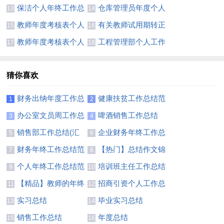
结(集锦15篇)
结
保洁个人年终工作总
仓库管理员年度个人
13
14
结(集合15篇)
工作总结
教师年度考核表个人
有关教师试用期转正
15
16
工作总结(通用13篇)
工作总结
教师年度考核表个人
工程管理部个人工作
17
18
工作总结(汇编13篇)
总结4篇
猜你喜欢
财务出纳年度工作总
健康扶贫工作总结范
1
2
结11篇
文
办公室文员周工作总
啤酒销售工作总结
3
4
结
销售部工作总结(汇
企业财务年终工作总
5
6
编15篇)
结范文
财务年终工作总结范
【热门】总结作文锦
7
8
文汇编六篇
集四篇
个人年终工作总结范
培训班主任工作总结
9
10
文
集锦8篇
【精品】教师的年终
招商引资个人工作总
11
12
总结模板汇编八篇
结
实习总结
毕业实习总结
13
14
销售工作总结
年度总结
15
16