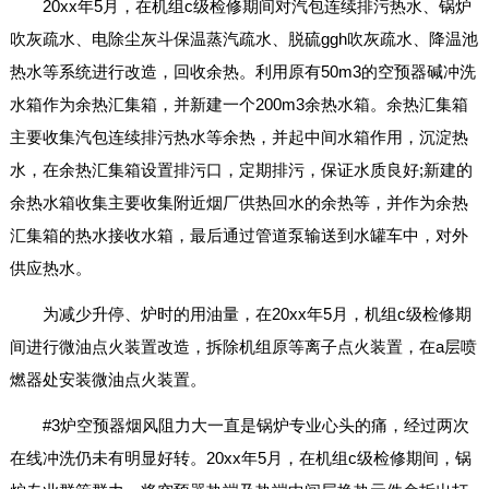
20xx年5月，在机组c级检修期间对汽包连续排污热水、锅炉
吹灰疏水、电除尘灰斗保温蒸汽疏水、脱硫ggh吹灰疏水、降温池
热水等系统进行改造，回收余热。利用原有50m3的空预器碱冲洗
水箱作为余热汇集箱，并新建一个200m3余热水箱。余热汇集箱
主要收集汽包连续排污热水等余热，并起中间水箱作用，沉淀热
水，在余热汇集箱设置排污口，定期排污，保证水质良好;新建的
余热水箱收集主要收集附近烟厂供热回水的余热等，并作为余热
汇集箱的热水接收水箱，最后通过管道泵输送到水罐车中，对外
供应热水。
为减少升停、炉时的用油量，在20xx年5月，机组c级检修期
间进行微油点火装置改造，拆除机组原等离子点火装置，在a层喷
燃器处安装微油点火装置。
#3炉空预器烟风阻力大一直是锅炉专业心头的痛，经过两次
在线冲洗仍未有明显好转。20xx年5月，在机组c级检修期间，锅