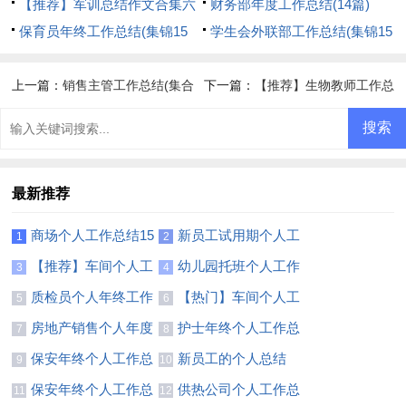
【推荐】军训总结作文合集六
财务部年度工作总结(14篇)
篇
保育员年终工作总结(集锦15
学生会外联部工作总结(集锦15
篇)
篇)
上一篇：
销售主管工作总结(集合
下一篇：
【推荐】生物教师工作总
15篇)
结
最新推荐
商场个人工作总结15
新员工试用期个人工
1
2
篇
作总结集合15篇
【推荐】车间个人工
幼儿园托班个人工作
3
4
作总结
总结(通用14篇)
质检员个人年终工作
【热门】车间个人工
5
6
总结集合12篇
作总结
房地产销售个人年度
护士年终个人工作总
7
8
工作总结合集15篇
结【热】
保安年终个人工作总
新员工的个人总结
9
10
结合集15篇
保安年终个人工作总
供热公司个人工作总
11
12