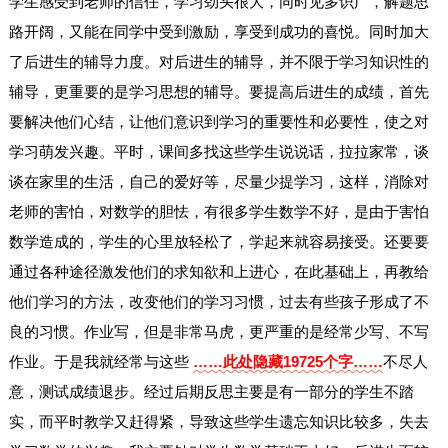
学生感受到老师的信任，学习劲头很大，同时见多识广，解题思
路开阔，又能在同学中受到激励，享受到成功的喜悦。同时加大
了后进生的辅导力度。对后进生的辅导，并不限于学习知识性的
辅导，更重要的是学习思想的辅导。要提高后进生的成绩，首先
要解决他们心结，让他们意识到学习的重要性和必要性，使之对
学习萌发兴趣。平时，课间多找这些学生说说话，拉拉家常，谈
谈在家里的生活，自己的爱好等，尽量少提学习，这样，消除对
老师的害怕，对数学的胆怯，有很多学生数学不好，是由于害怕
数学造成的，学生的心里放轻松了，学起来就容易接受。还要要
通过各种途径激发他们的求知欲和上进心，在此基础上，再教给
他们学习的方法，改变他们的学习习惯，过去有些孩子形成了不
良的习惯。作业写，但是非常马虎，更严重的是经常少写、不写
作业。于是我就经常与这些
……此处隐藏19725个字……
不尽人
意，测试成绩退步。经过后期反思主要是有一部分的学生不踏
实，而平时教学又赶得紧，导致这些学生遗忘知识比较多，失去