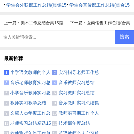
学生会外联部工作总结(集锦15
篇)
学生会宣传部工作总结(集合15
篇)
篇)
上一篇：
美术工作总结合集15篇
下一篇：
医药销售工作总结(合集
14篇)
最新推荐
小学语文教师的个人
实习指导老师工作总
1
2
实习总结7篇
结5篇
音乐老师教育实习总
音乐教师实习总结
3
4
结4篇
(12篇)
小学音乐教师实习总
实习教师实习总结
5
6
结3篇
(通用15篇)
教师实习教学总结
音乐教师实习总结集
7
8
15篇
合12篇
文秘人员年度工作总
教师实习期工作个人
9
10
结
总结
老师实习总结精选15
技术部年度总结
11
12
篇
软件测试年终工作总
英语教师个人实习总
13
14