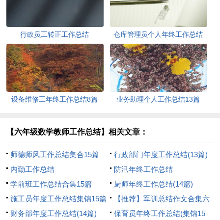
行政员工转正工作总结
仓库管理员个人年终工作总结
11篇
设备维修工年终工作总结8篇
业务助理个人工作总结13篇
【六年级数学教师工作总结】相关文章：
师德师风工作总结集合15篇
行政部门年度工作总结(13篇)
内勤工作总结
防汛年终工作总结
学前班工作总结合集15篇
厨师年终工作总结(14篇)
施工员年度工作总结集锦15篇
【推荐】军训总结作文合集六
财务部年度工作总结(14篇)
篇
保育员年终工作总结(集锦15