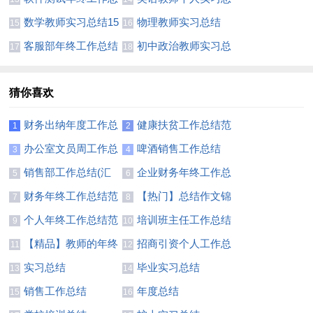
结
结7篇
数学教师实习总结15
物理教师实习总结
15
16
篇
客服部年终工作总结
初中政治教师实习总
17
18
15篇
结
猜你喜欢
财务出纳年度工作总
健康扶贫工作总结范
1
2
结11篇
文
办公室文员周工作总
啤酒销售工作总结
3
4
结
销售部工作总结(汇
企业财务年终工作总
5
6
编15篇)
结范文
财务年终工作总结范
【热门】总结作文锦
7
8
文汇编六篇
集四篇
个人年终工作总结范
培训班主任工作总结
9
10
文
集锦8篇
【精品】教师的年终
招商引资个人工作总
11
12
总结模板汇编八篇
结
实习总结
毕业实习总结
13
14
销售工作总结
年度总结
15
16