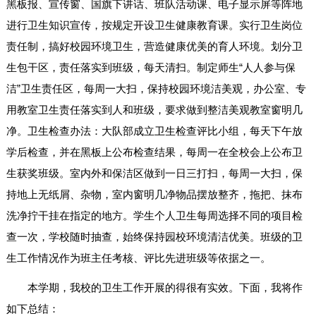
黑板报、宣传窗、国旗下讲话、班队活动课、电子显示屏等阵地
进行卫生知识宣传，按规定开设卫生健康教育课。实行卫生岗位
责任制，搞好校园环境卫生，营造健康优美的育人环境。划分卫
生包干区，责任落实到班级，每天清扫。制定师生“人人参与保
洁”卫生责任区，每周一大扫，保持校园环境洁美观，办公室、专
用教室卫生责任落实到人和班级，要求做到整洁美观教室窗明几
净。卫生检查办法：大队部成立卫生检查评比小组，每天下午放
学后检查，并在黑板上公布检查结果，每周一在全校会上公布卫
生获奖班级。室内外和保洁区做到一日三打扫，每周一大扫，保
持地上无纸屑、杂物，室内窗明几净物品摆放整齐，拖把、抹布
洗净拧干挂在指定的地方。学生个人卫生每周选择不同的项目检
查一次，学校随时抽查，始终保持园校环境清洁优美。班级的卫
生工作情况作为班主任考核、评比先进班级等依据之一。
本学期，我校的卫生工作开展的得很有实效。下面，我将作
如下总结：