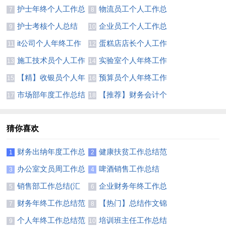
结(13篇)
结合集15篇
护士年终个人工作总
物流员工个人工作总
7
8
结【精】
结13篇
护士考核个人总结
企业员工个人工作总
9
10
结集合15篇
it公司个人年终工作
蛋糕店店长个人工作
11
12
总结
总结5篇
施工技术员个人工作
实验室个人年终工作
13
14
总结11篇
总结
【精】收银员个人年
预算员个人年终工作
15
16
终工作总结
总结
市场部年度工作总结
【推荐】财务会计个
17
18
精选15篇
人工作总结
猜你喜欢
财务出纳年度工作总
健康扶贫工作总结范
1
2
结11篇
文
办公室文员周工作总
啤酒销售工作总结
3
4
结
销售部工作总结(汇
企业财务年终工作总
5
6
编15篇)
结范文
财务年终工作总结范
【热门】总结作文锦
7
8
文汇编六篇
集四篇
个人年终工作总结范
培训班主任工作总结
9
10