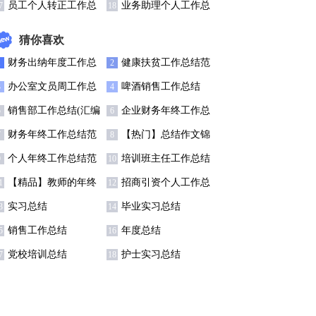
通用15篇)
结集锦15篇
员工个人转正工作总
业务助理个人工作总
7
18
结精选15篇
结13篇
猜你喜欢
财务出纳年度工作总
健康扶贫工作总结范
1
2
结11篇
文
办公室文员周工作总
啤酒销售工作总结
3
4
结
销售部工作总结(汇编
企业财务年终工作总
5
6
5篇)
结范文
财务年终工作总结范
【热门】总结作文锦
7
8
文汇编六篇
集四篇
个人年终工作总结范
培训班主任工作总结
9
10
文
集锦8篇
【精品】教师的年终
招商引资个人工作总
1
12
总结模板汇编八篇
结
实习总结
毕业实习总结
3
14
销售工作总结
年度总结
5
16
党校培训总结
护士实习总结
7
18