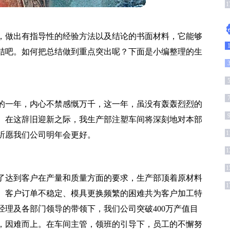
(
1
，做出有指导性的经验方法以及结论的书面材料，它能够
结吧。如何把总结做到重点突出呢？下面是小编整理的生
1
去的一年，内心不禁感慨万千，这一年，虽没有轰轰烈烈的
。在这辞旧迎新之际，我生产部注塑车间将深刻地对本部
1
祈愿我们公司明年会更好。
1
1
了达到客户在产量和质量方面的要求，生产部顶着原材料
1
、客户订单不稳定、模具更换频繁的困难共为客户加工特
经理及各部门领导的带领下，我们公司突破400万产值目
，因难而上。在车间主管，领班的引导下，员工的不懈努