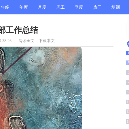
年终
年度
月度
周工
季度
热门
培训
总结
总结
总结
作总
总结
总结
总结
部工作总结
结
:38:26
阅读全文
下载本文
(
1
1
1