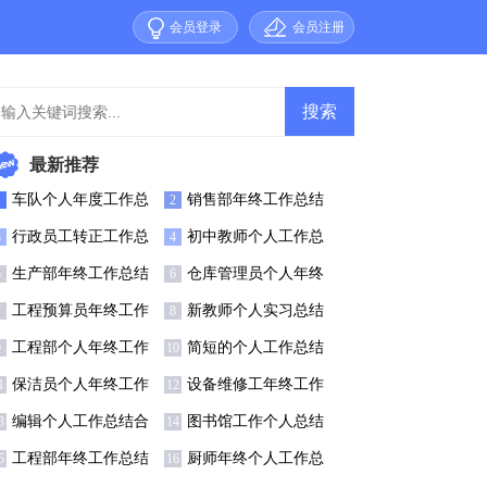
会员登录
会员注册
最新推荐
车队个人年度工作总
销售部年终工作总结
1
2
结6篇
【精】
行政员工转正工作总
初中教师个人工作总
3
4
结
结(合集15篇)
生产部年终工作总结
仓库管理员个人年终
5
6
15篇)
工作总结11篇
工程预算员年终工作
新教师个人实习总结
7
8
总结
12篇
工程部个人年终工作
简短的个人工作总结
9
10
总结(通用15篇)
【荐】
保洁员个人年终工作
设备维修工年终工作
1
12
总结11篇
总结8篇
编辑个人工作总结合
图书馆工作个人总结
3
14
集15篇
工程部年终工作总结
厨师年终个人工作总
5
16