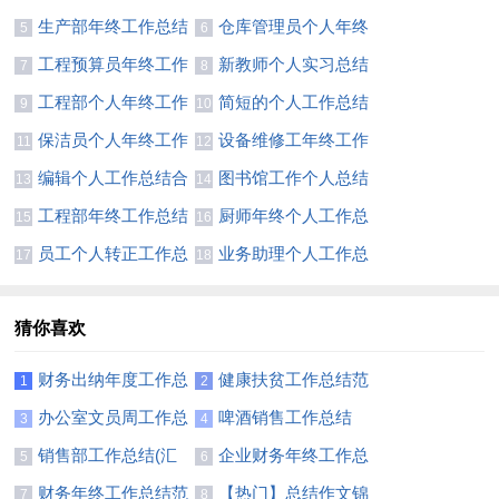
结
结(合集15篇)
生产部年终工作总结
仓库管理员个人年终
5
6
(15篇)
工作总结11篇
工程预算员年终工作
新教师个人实习总结
7
8
总结
12篇
工程部个人年终工作
简短的个人工作总结
9
10
总结(通用15篇)
【荐】
保洁员个人年终工作
设备维修工年终工作
11
12
总结11篇
总结8篇
编辑个人工作总结合
图书馆工作个人总结
13
14
集15篇
工程部年终工作总结
厨师年终个人工作总
15
16
(通用15篇)
结集锦15篇
员工个人转正工作总
业务助理个人工作总
17
18
结精选15篇
结13篇
猜你喜欢
财务出纳年度工作总
健康扶贫工作总结范
1
2
结11篇
文
办公室文员周工作总
啤酒销售工作总结
3
4
结
销售部工作总结(汇
企业财务年终工作总
5
6
编15篇)
结范文
财务年终工作总结范
【热门】总结作文锦
7
8