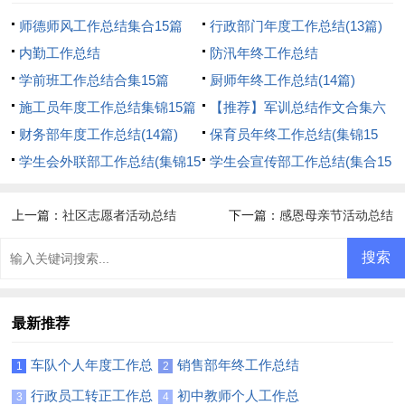
师德师风工作总结集合15篇
行政部门年度工作总结(13篇)
内勤工作总结
防汛年终工作总结
学前班工作总结合集15篇
厨师年终工作总结(14篇)
施工员年度工作总结集锦15篇
【推荐】军训总结作文合集六
财务部年度工作总结(14篇)
篇
保育员年终工作总结(集锦15
学生会外联部工作总结(集锦15
篇)
学生会宣传部工作总结(集合15
篇)
篇)
上一篇：
社区志愿者活动总结
下一篇：
感恩母亲节活动总结
最新推荐
车队个人年度工作总
销售部年终工作总结
1
2
结6篇
【精】
行政员工转正工作总
初中教师个人工作总
3
4