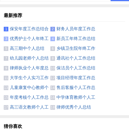
最新推荐
保安年度工作总结合
财务人员年度工作总
1
2
集15篇
结(集合15篇)
优秀护士个人年终工
新员工年终工作总结
3
4
作总结
集锦15篇
高三期中个人总结
乡镇卫生院年终工作
5
6
总结
幼儿园老师个人总结
通讯社个人工作总结
7
8
15篇
律师执业个人年度总
保洁员个人工作总结
9
10
结
(集合15篇)
大学生个人实习工作
项目经理年度工作总
11
12
总结15篇
结通用15篇
儿童康复中心教师个
售后客服个人工作总
13
14
人工作总结
结(精选15篇)
年度考核个人工作总
中学体育教师个人工
15
16
结汇编15篇
作总结(6篇)
高三语文教师个人工
律师优秀个人总结
17
18
作总结13篇
猜你喜欢