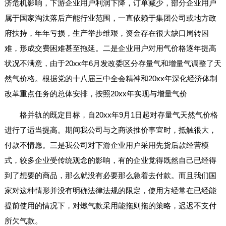
济危机影响，下游企业用户利润下降，订单减少，部分企业用户
属于国家淘汰落后产能行业范围，一直依赖于集团公司或地方政
府扶持，年年亏损，生产举步维艰，资金存在很大缺口周转困
难，形成交费困难甚至拖延。二是企业用户对用气价格逐年提高
状况不满意，由于20xx年6月发改委区分存量气和增量气调整了天
然气价格。根据党的十八届三中全会精神和20xx年深化经济体制
改革重点任务的总体安排，按照20xx年实现与增量气价
格并轨的既定目标，自20xx年9月1日起对存量气天然气价格
进行了适当提高。期间我公司与之商谈推价事宜时，抵触很大，
付款不情愿。三是我公司对下游企业用户采用先货后款经营模
式，较多企业受传统观念的影响，有的企业觉得既然自己已经得
到了想要的商品，那么就没有必要那么急着去付款。而且我们国
家对这种情形并没有明确法律法规的限定，使用方经常在已经能
提前使用的情况下，对燃气款采用能拖则拖的策略，迟迟不支付
所欠气款。