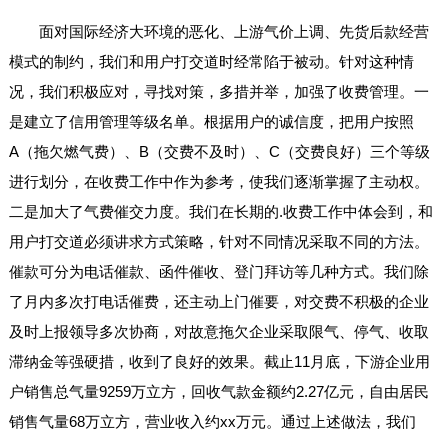
面对国际经济大环境的恶化、上游气价上调、先货后款经营
模式的制约，我们和用户打交道时经常陷于被动。针对这种情
况，我们积极应对，寻找对策，多措并举，加强了收费管理。一
是建立了信用管理等级名单。根据用户的诚信度，把用户按照
A（拖欠燃气费）、B（交费不及时）、C（交费良好）三个等级
进行划分，在收费工作中作为参考，使我们逐渐掌握了主动权。
二是加大了气费催交力度。我们在长期的.收费工作中体会到，和
用户打交道必须讲求方式策略，针对不同情况采取不同的方法。
催款可分为电话催款、函件催收、登门拜访等几种方式。我们除
了月内多次打电话催费，还主动上门催要，对交费不积极的企业
及时上报领导多次协商，对故意拖欠企业采取限气、停气、收取
滞纳金等强硬措，收到了良好的效果。截止11月底，下游企业用
户销售总气量9259万立方，回收气款金额约2.27亿元，自由居民
销售气量68万立方，营业收入约xx万元。通过上述做法，我们