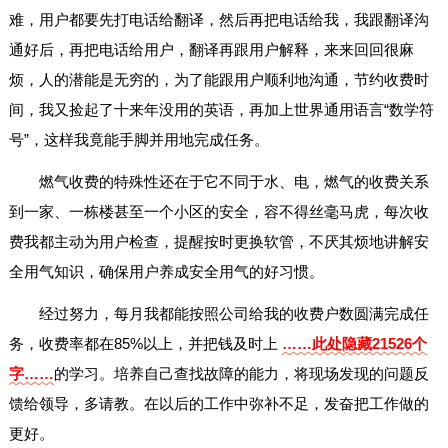
难，用户都要先打电话给翻译，然后再把电话给我，我跟翻译沟
通好后，再把电话给用户，翻译再跟用户解释，来来回回很麻
烦，人的潜能是无穷的，为了能跟用户顺利地沟通，节约收费时
间，我又捡起了十来年没用的英语，再加上世界通用语言“数学符
号”，这样我竟能手脚并用地完成任务。
燃气收费的特殊性还在于它不同于水、电，燃气的收费关系
到一家、一栋楼甚至一个小区的安全，容不得丝毫马虎，每次收
费我都主动为用户检查，提醒按时更换软管，不厌其烦地讲解安
全用气知识，确保用户养成安全用气的好习惯。
经过努力，每月我都能按照公司给我的收费户数圆满完成任
务，收费率都在85%以上，并把钱及时上
……此处隐藏21526个
字……
的学习。培养自己查找故障的能力，将现场发现的问题反
馈给领导，多请教。在以后的工作中弥补不足，发奋把工作做的
更好。