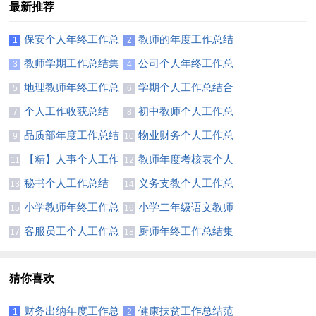
最新推荐
保安个人年终工作总
教师的年度工作总结
1
2
结(精选15篇)
15篇
教师学期工作总结集
公司个人年终工作总
3
4
锦15篇
结【热门】
地理教师年终工作总
学期个人工作总结合
5
6
结(合集14篇)
集15篇
个人工作收获总结
初中教师个人工作总
7
8
结汇编15篇
品质部年度工作总结
物业财务个人工作总
9
10
汇编15篇
结(10篇)
【精】人事个人工作
教师年度考核表个人
11
12
总结
工作总结(合集15篇)
秘书个人工作总结
义务支教个人工作总
13
14
(合集15篇)
结
小学教师年终工作总
小学二年级语文教师
15
16
结集锦15篇
工作总结(15篇)
客服员工个人工作总
厨师年终工作总结集
17
18
结(15篇)
锦15篇
猜你喜欢
财务出纳年度工作总
健康扶贫工作总结范
1
2