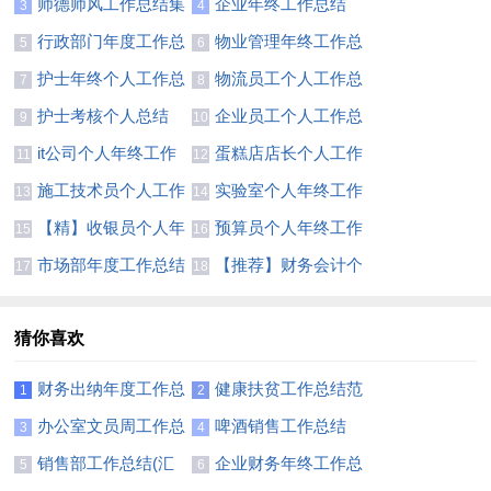
师德师风工作总结集
企业年终工作总结
3
4
合15篇
(合集15篇)
行政部门年度工作总
物业管理年终工作总
5
6
结(13篇)
结合集15篇
护士年终个人工作总
物流员工个人工作总
7
8
结【精】
结13篇
护士考核个人总结
企业员工个人工作总
9
10
结集合15篇
it公司个人年终工作
蛋糕店店长个人工作
11
12
总结
总结5篇
施工技术员个人工作
实验室个人年终工作
13
14
总结11篇
总结
【精】收银员个人年
预算员个人年终工作
15
16
终工作总结
总结
市场部年度工作总结
【推荐】财务会计个
17
18
精选15篇
人工作总结
猜你喜欢
财务出纳年度工作总
健康扶贫工作总结范
1
2
结11篇
文
办公室文员周工作总
啤酒销售工作总结
3
4
结
销售部工作总结(汇
企业财务年终工作总
5
6