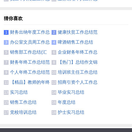
结精选15篇
结13篇
猜你喜欢
财务出纳年度工作总
健康扶贫工作总结范
1
2
结11篇
文
办公室文员周工作总
啤酒销售工作总结
3
4
结
销售部工作总结(汇
企业财务年终工作总
5
6
编15篇)
结范文
财务年终工作总结范
【热门】总结作文锦
7
8
文汇编六篇
集四篇
个人年终工作总结范
培训班主任工作总结
9
10
文
集锦8篇
【精品】教师的年终
招商引资个人工作总
11
12
总结模板汇编八篇
结
实习总结
毕业实习总结
13
14
销售工作总结
年度总结
15
16
党校培训总结
护士实习总结
17
18