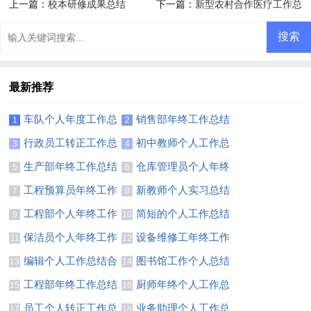
上一篇：
校本研修成果总结
下一篇：
新型农村合作医疗工作总
结
最新推荐
车队个人年度工作总
销售部年终工作总结
1
2
结6篇
【精】
行政员工转正工作总
初中教师个人工作总
3
4
结
结(合集15篇)
生产部年终工作总结
仓库管理员个人年终
5
6
(15篇)
工作总结11篇
工程预算员年终工作
新教师个人实习总结
7
8
总结
12篇
工程部个人年终工作
简短的个人工作总结
9
10
总结(通用15篇)
【荐】
保洁员个人年终工作
设备维修工年终工作
11
12
总结11篇
总结8篇
编辑个人工作总结合
图书馆工作个人总结
13
14
集15篇
工程部年终工作总结
厨师年终个人工作总
15
16
(通用15篇)
结集锦15篇
员工个人转正工作总
业务助理个人工作总
17
18