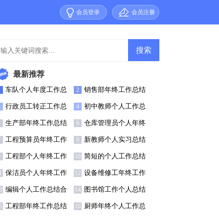
会员登录
会员注册
最新推荐
车队个人年度工作总
销售部年终工作总结
1
2
结6篇
【精】
行政员工转正工作总
初中教师个人工作总
3
4
结
结(合集15篇)
生产部年终工作总结
仓库管理员个人年终
5
6
15篇)
工作总结11篇
工程预算员年终工作
新教师个人实习总结
7
8
总结
12篇
工程部个人年终工作
简短的个人工作总结
9
10
总结(通用15篇)
【荐】
保洁员个人年终工作
设备维修工年终工作
1
12
总结11篇
总结8篇
编辑个人工作总结合
图书馆工作个人总结
3
14
集15篇
工程部年终工作总结
厨师年终个人工作总
5
16