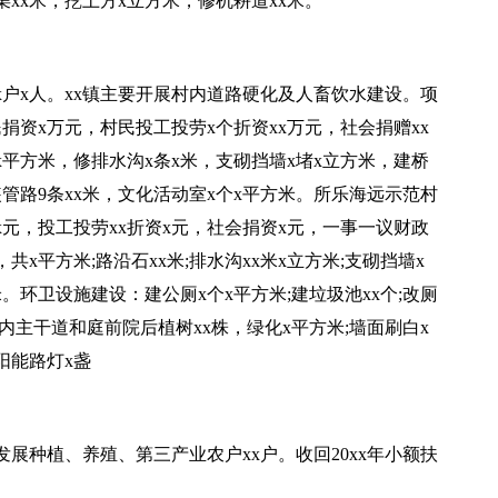
xx米，挖土方x立方米，修机耕道xx米。
x户x人。xx镇主要开展村内道路硬化及人畜饮水建设。项
捐资x万元，村民投工投劳x个折资xx万元，社会捐赠xx
x平方米，修排水沟x条x米，支砌挡墙x堵x立方米，建桥
装管路9条xx米，文化活动室x个x平方米。所乐海远示范村
x元，投工投劳xx折资x元，社会捐资x元，一事一议财政
共x平方米;路沿石xx米;排水沟xx米x立方米;支砌挡墙x
环卫设施建设：建公厕x个x平方米;建垃圾池xx个;改厕
村内主干道和庭前院后植树xx株，绿化x平方米;墙面刷白x
阳能路灯x盏
展种植、养殖、第三产业农户xx户。收回20xx年小额扶