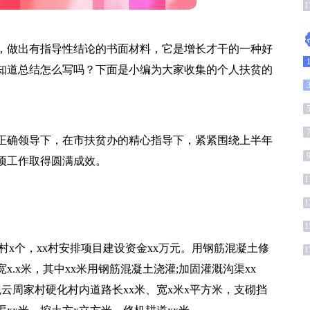
(
1
，做出有指导性结论的书面材料，它是增长才干的一种好
知道总结怎么写吗？下面是小编为大家收集的个人扶贫的
1
的正确领导下，在市扶贫办的精心指导下，紧紧围绕上半年
项工作取得圆满成效。
1
1
1
村x个，xx村安排项目建设资金xx万元。用钢筋混凝土修
1
x.x米，其中xx米用钢筋混凝土浇灌;加固灌溉沟渠xx
。观云周家村硬化村内道路长xx米、宽x米x平方米，支砌挡