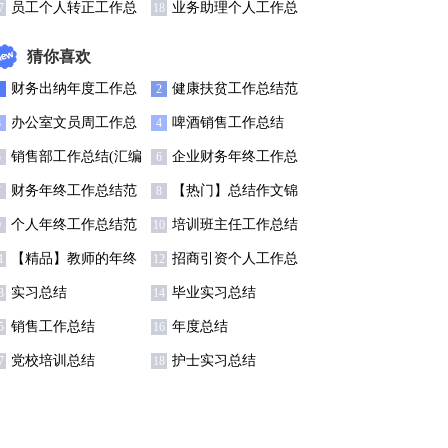
通用15篇)
结集锦15篇
员工个人转正工作总
业务助理个人工作总
7
18
结精选15篇
结13篇
猜你喜欢
财务出纳年度工作总
健康扶贫工作总结范
1
2
结11篇
文
办公室文员周工作总
啤酒销售工作总结
3
4
结
销售部工作总结(汇编
企业财务年终工作总
5
6
5篇)
结范文
财务年终工作总结范
【热门】总结作文锦
7
8
文汇编六篇
集四篇
个人年终工作总结范
培训班主任工作总结
9
10
文
集锦8篇
【精品】教师的年终
招商引资个人工作总
1
12
总结模板汇编八篇
结
实习总结
毕业实习总结
3
14
销售工作总结
年度总结
5
16
党校培训总结
护士实习总结
7
18