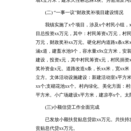
墙x立方米，建永久性标志牌x块。另需清淤沟渠
(二) “一事一议”财政奖补项目建设情况
我镇实施了x个项目，涉及x个村民小组，
目总投资xx万元，其中：村民筹资x万元，村民
万元，财政奖补xx万元。硬化村内道路x条x米
涵x道，建畜水池9个，容水量x9x立方米，安
建设，投资x元，其中村民筹资x元，村民捐资
奖补资金x元。道路改造x条，长xx米，宽xx米，
立方。文体活动设施建设：新建活动室x平方米。
xx个;支砌花池xx个。村内绿化、美化方面：
平方米。小广场建设x平方米，建凉亭x个。太
(三)小额信贷工作全面完成
已发放小额扶贫贴息贷款xx万元。共扶持发
贫贴息代贷xx万元。