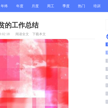
年终
年度
月度
周工
季度
热门
培训
总结
总结
总结
作总
总结
总结
总结
贫的工作总结
结
:02:18
阅读全文
下载本文
(
1
1
1