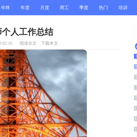
年终
年度
月度
周工
季度
热门
培训
总结
总结
总结
作总
总结
总结
总结
师个人工作总结
结
:02:16
阅读全文
下载本文
总
编
1
结
1
1