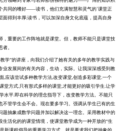
充分领略到专家与名师那份独特的魅力――广博的知识积
个共同的嗜好——读书，他们充满智慧和灵气的`课堂正
层面得到丰厚;读书，可以加深自身文化底蕴，提高自身
师，重要的工作阵地就是课堂。但，教师不能只是课堂技
思者。
堂教学”的讲座，向我们介绍了她有关的多年的教学实践与
专业发展间的有关内容，生动，实际。让我深深感受到教
,应该尝试多种教学方法,改变课堂,创造多彩课堂.一个
课堂方式.只有形式多样的课堂,才能更好的吸引学生.让学
学水平.即在科学的理念指导下，改变教学方法。不能只
也不管学生会不会。现在要多学习。强调从学生已有的生
问题抽象成数学问题并加以解决这一理念。采用教材中的
设生活化的的课堂情境，使课堂教学成为一种开放的“生
”是新课程倡导的重要学习方式。就是要求我们把抽象的