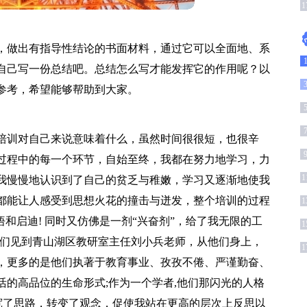
总
1
，做出有指导性结论的书面材料，通过它可以全面地、系
自己写一份总结吧。总结怎么写才能发挥它的作用呢？以
参考，希望能够帮助到大家。
1
培训对自己来说意味着什么，虽然时间很很短，也很辛
过程中的每一个环节，自始至终，我都在努力地学习，力
1
我慢慢地认识到了自己的贫乏与稚嫩，学习又逐渐地使我
都能让人感受到思想火花的撞击与迸发，整个培训的过程
1
和启迪! 同时又仿佛是一剂“兴奋剂”，给了我无限的工
1
我们见到青山湖区教研室主任刘小兵老师，从他们身上，
1
，更多的是他们执著于教育事业、孜孜不倦、严谨勤奋、
的高品位的生命形式;作为一个学者,他们那闪光的人格
宽了思路，转变了观念，促使我站在更高的层次上反思以