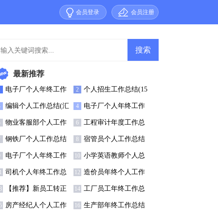
会员登录
会员注册
最新推荐
电子厂个人年终工作
个人招生工作总结(15
1
2
结(11篇)
篇)
编辑个人工作总结(汇
电子厂个人年终工作
3
4
15篇)
总结10篇
物业客服部个人工作
工程审计年度工作总
5
6
总结15篇
结
钢铁厂个人工作总结
宿管员个人工作总结
7
8
15篇
电子厂个人年终工作
小学英语教师个人总
9
10
总结13篇
结(15篇)
司机个人年终工作总
造价员年终个人工作
1
12
(15篇)
总结
【推荐】新员工转正
工厂员工年终工作总
3
14
个人工作总结
结(精选15篇)
房产经纪人个人工作
生产部年终工作总结
5
16