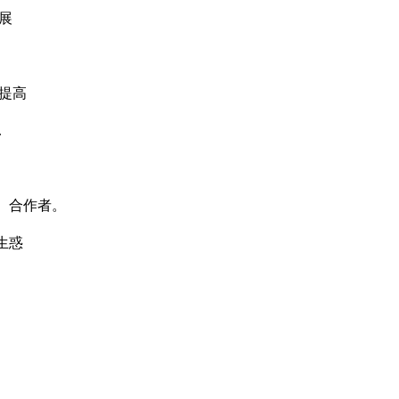
展
提高
.
、合作者。
生惑