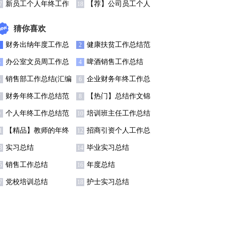
结(7篇)
15篇
新员工个人年终工作
【荐】公司员工个人
7
18
总结(合集15篇)
年终工作总结
猜你喜欢
财务出纳年度工作总
健康扶贫工作总结范
1
2
结11篇
文
办公室文员周工作总
啤酒销售工作总结
3
4
结
销售部工作总结(汇编
企业财务年终工作总
5
6
5篇)
结范文
财务年终工作总结范
【热门】总结作文锦
7
8
文汇编六篇
集四篇
个人年终工作总结范
培训班主任工作总结
9
10
文
集锦8篇
【精品】教师的年终
招商引资个人工作总
1
12
总结模板汇编八篇
结
实习总结
毕业实习总结
3
14
销售工作总结
年度总结
5
16
党校培训总结
护士实习总结
7
18