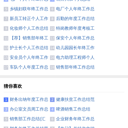
结11篇
乡镇妇联年终工作总
电厂个人年终工作总
5
6
结
结12篇
新员工转正个人工作
后勤的年度工作总结
7
8
总结18篇
化妆师个人工作总结
特岗教师年度考核工
9
10
10篇
作总结
【荐】销售部年终工
保安个人年终工作总
11
12
作总结
结通用15篇
护士长个人工作总结
幼儿园园长年终工作
13
14
范文
总结合集15篇
安全员个人年终工作
电力助理工程师个人
15
16
总结(汇编15篇)
总结
车队个人年度工作总
销售部年终工作总结
17
18
结6篇
【精】
猜你喜欢
财务出纳年度工作总
健康扶贫工作总结范
1
2
结11篇
文
办公室文员周工作总
啤酒销售工作总结
3
4
结
销售部工作总结(汇
企业财务年终工作总
5
6
编15篇)
结范文