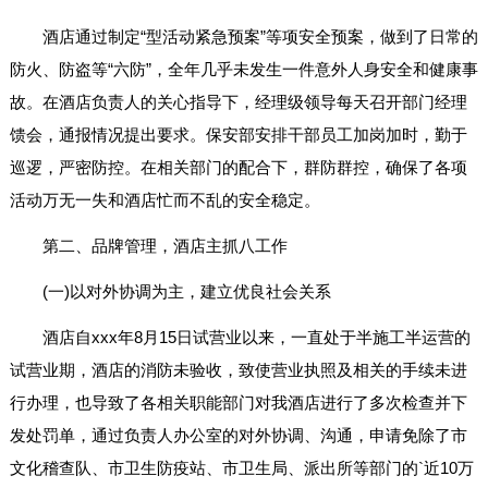
酒店通过制定“型活动紧急预案”等项安全预案，做到了日常的
防火、防盗等“六防”，全年几乎未发生一件意外人身安全和健康事
故。在酒店负责人的关心指导下，经理级领导每天召开部门经理
馈会，通报情况提出要求。保安部安排干部员工加岗加时，勤于
巡逻，严密防控。在相关部门的配合下，群防群控，确保了各项
活动万无一失和酒店忙而不乱的安全稳定。
第二、品牌管理，酒店主抓八工作
(一)以对外协调为主，建立优良社会关系
酒店自xxx年8月15日试营业以来，一直处于半施工半运营的
试营业期，酒店的消防未验收，致使营业执照及相关的手续未进
行办理，也导致了各相关职能部门对我酒店进行了多次检查并下
发处罚单，通过负责人办公室的对外协调、沟通，申请免除了市
文化稽查队、市卫生防疫站、市卫生局、派出所等部门的`近10万