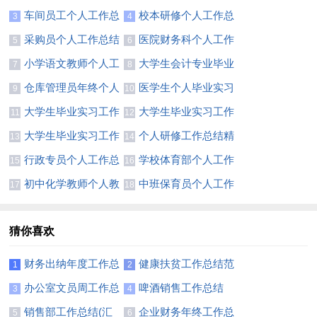
作总结
结(15篇)
车间员工个人工作总
校本研修个人工作总
3
4
结合集15篇
结【热门】
采购员个人工作总结
医院财务科个人工作
5
6
集锦15篇
总结
小学语文教师个人工
大学生会计专业毕业
7
8
作总结【热门】
实习总结
仓库管理员年终个人
医学生个人毕业实习
9
10
工作总结(9篇)
总结
大学生毕业实习工作
大学生毕业实习工作
11
12
总结(集锦15篇)
总结精选15篇
大学生毕业实习工作
个人研修工作总结精
13
14
总结13篇
选15篇
行政专员个人工作总
学校体育部个人工作
15
16
结(精选15篇)
总结6篇
初中化学教师个人教
中班保育员个人工作
17
18
学总结
总结(汇编15篇)
猜你喜欢
财务出纳年度工作总
健康扶贫工作总结范
1
2
结11篇
文
办公室文员周工作总
啤酒销售工作总结
3
4
结
销售部工作总结(汇
企业财务年终工作总
5
6