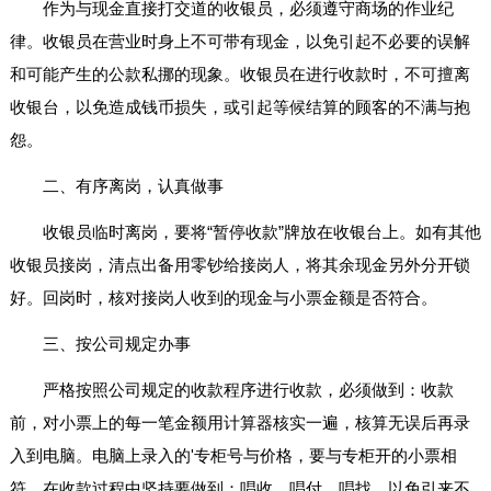
作为与现金直接打交道的收银员，必须遵守商场的作业纪
律。收银员在营业时身上不可带有现金，以免引起不必要的误解
和可能产生的公款私挪的现象。收银员在进行收款时，不可擅离
收银台，以免造成钱币损失，或引起等候结算的顾客的不满与抱
怨。
二、有序离岗，认真做事
收银员临时离岗，要将“暂停收款”牌放在收银台上。如有其他
收银员接岗，清点出备用零钞给接岗人，将其余现金另外分开锁
好。回岗时，核对接岗人收到的现金与小票金额是否符合。
三、按公司规定办事
严格按照公司规定的收款程序进行收款，必须做到：收款
前，对小票上的每一笔金额用计算器核实一遍，核算无误后再录
入到电脑。电脑上录入的'专柜号与价格，要与专柜开的小票相
符。在收款过程中坚持要做到：唱收、唱付、唱找，以免引来不