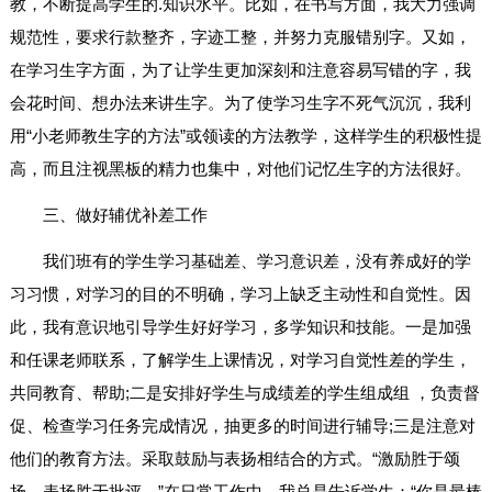
教，不断提高学生的.知识水平。比如，在书写方面，我大力强调
规范性，要求行款整齐，字迹工整，并努力克服错别字。又如，
在学习生字方面，为了让学生更加深刻和注意容易写错的字，我
会花时间、想办法来讲生字。为了使学习生字不死气沉沉，我利
用“小老师教生字的方法”或领读的方法教学，这样学生的积极性提
高，而且注视黑板的精力也集中，对他们记忆生字的方法很好。
三、做好辅优补差工作
我们班有的学生学习基础差、学习意识差，没有养成好的学
习习惯，对学习的目的不明确，学习上缺乏主动性和自觉性。因
此，我有意识地引导学生好好学习，多学知识和技能。一是加强
和任课老师联系，了解学生上课情况，对学习自觉性差的学生，
共同教育、帮助;二是安排好学生与成绩差的学生组成组 ，负责督
促、检查学习任务完成情况，抽更多的时间进行辅导;三是注意对
他们的教育方法。采取鼓励与表扬相结合的方式。“激励胜于颂
扬，表扬胜于批评。”在日常工作中，我总是告诉学生：“你是最棒