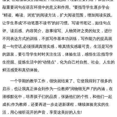
敲重要词句在语言环境中的意义和作用。”要指导学生逐步学会
“精读、略读、浏览”的阅读方法，扩大阅读范围，增加阅读实践。
让学生养成“不动笔墨不读书”的好习惯。写读书笔记，如佳句点
评、读后感、内容简介、故事缩写、人物简评之类的短文，进行
不同表达方式的训练，不抓写作基本功训练，写作能力的提高就
是一句空话,必须强调真情实感，唯真情实感最可贵。生活是写作
的源泉，要引导学生时时关注生活，体验生活，感悟生活;指导学
生挖掘、提炼生活中的“动情点”，化为自己对自然、社会、人生的
鲜活感受和真切体验。
一个学期的教学工作，很快就结束了。它使我得到了很多的
启示，也让我真正体会到作为一位教师“润物细无声 !”的内涵，在
潜移默化中，培养孩子们的品质，张扬他们的个性，和他们一起
成长;作为教师，还要再进一步走进新课程，继续体验充实的生
活，用心倾听花开的声音，享受这美好的人生!