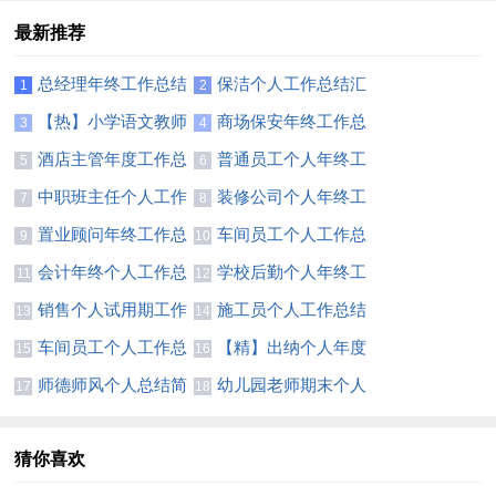
最新推荐
总经理年终工作总结
保洁个人工作总结汇
1
2
精选15篇
编15篇
【热】小学语文教师
商场保安年终工作总
3
4
个人工作总结
结(合集15篇)
酒店主管年度工作总
普通员工个人年终工
5
6
结15篇
作总结(汇编15篇)
中职班主任个人工作
装修公司个人年终工
7
8
总结
作总结
置业顾问年终工作总
车间员工个人工作总
9
10
结(合集15篇)
结(集合15篇)
会计年终个人工作总
学校后勤个人年终工
11
12
结汇编15篇
作总结8篇
销售个人试用期工作
施工员个人工作总结
13
14
总结(集合15篇)
(精选15篇)
车间员工个人工作总
【精】出纳个人年度
15
16
结集合15篇
工作总结
师德师风个人总结简
幼儿园老师期末个人
17
18
短范文
总结
猜你喜欢