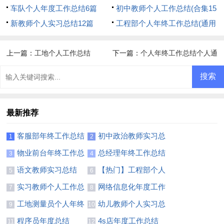
15篇)
车队个人年度工作总结6篇
初中教师个人工作总结(合集15
新教师个人实习总结12篇
篇)
工程部个人年终工作总结(通用
15篇)
上一篇：
工地个人工作总结
下一篇：
个人年终工作总结个人通
用通用
最新推荐
客服部年终工作总结
初中政治教师实习总
1
2
15篇
结
物业前台年终工作总
总经理年终工作总结
3
4
结(精选15篇)
集锦15篇
语文教师实习总结
【热门】工程部个人
5
6
【荐】
年终工作总结
实习教师个人工作总
网络信息化年度工作
7
8
结8篇
总结
工地测量员个人年终
幼儿教师个人实习总
9
10
工作总结2篇
结15篇
程序员年度总结
4s店年度工作总结
11
12