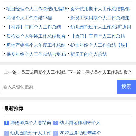
项目经理个人工作总结(汇编15
会计试用期个人工作总结集锦
篇)
商场个人工作总结15篇
15篇
新员工试用期个人工作总结集
【推荐】车间个人工作总结
合15篇
幼儿园托班个人工作总结(通用
质检员个人年终工作总结集合
14篇)
【热门】车间个人工作总结
12篇
房地产销售个人年度工作总结
护士年终个人工作总结【热】
合集15篇
保安年终个人工作总结合集15
新员工的个人总结
篇
上一篇：
员工试用期个人工作总结
下一篇：
保洁员个人工作总结集合
集合15篇
15篇
最新推荐
师德师风个人总结简
幼儿园老师期末个人
1
2
短范文
总结
幼儿园托班个人工作
2022业务助理年终个
3
4