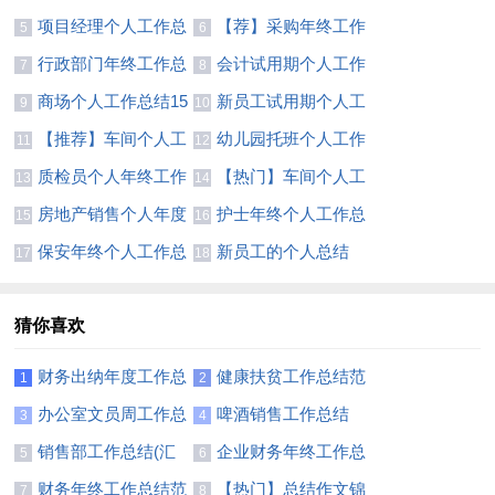
总结(合集14篇)
人工作总结
项目经理个人工作总
【荐】采购年终工作
5
6
结(汇编15篇)
总结
行政部门年终工作总
会计试用期个人工作
7
8
结(合集15篇)
总结集锦15篇
商场个人工作总结15
新员工试用期个人工
9
10
篇
作总结集合15篇
【推荐】车间个人工
幼儿园托班个人工作
11
12
作总结
总结(通用14篇)
质检员个人年终工作
【热门】车间个人工
13
14
总结集合12篇
作总结
房地产销售个人年度
护士年终个人工作总
15
16
工作总结合集15篇
结【热】
保安年终个人工作总
新员工的个人总结
17
18
结合集15篇
猜你喜欢
财务出纳年度工作总
健康扶贫工作总结范
1
2
结11篇
文
办公室文员周工作总
啤酒销售工作总结
3
4
结
销售部工作总结(汇
企业财务年终工作总
5
6
编15篇)
结范文
财务年终工作总结范
【热门】总结作文锦
7
8