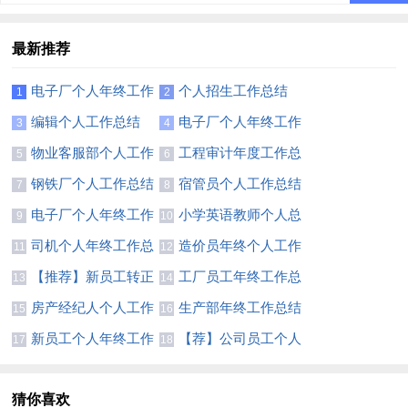
最新推荐
电子厂个人年终工作
个人招生工作总结
1
2
总结(11篇)
(15篇)
编辑个人工作总结
电子厂个人年终工作
3
4
(汇编15篇)
总结10篇
物业客服部个人工作
工程审计年度工作总
5
6
总结15篇
结
钢铁厂个人工作总结
宿管员个人工作总结
7
8
15篇
电子厂个人年终工作
小学英语教师个人总
9
10
总结13篇
结(15篇)
司机个人年终工作总
造价员年终个人工作
11
12
结(15篇)
总结
【推荐】新员工转正
工厂员工年终工作总
13
14
个人工作总结
结(精选15篇)
房产经纪人个人工作
生产部年终工作总结
15
16
总结(7篇)
15篇
新员工个人年终工作
【荐】公司员工个人
17
18
总结(合集15篇)
年终工作总结
猜你喜欢