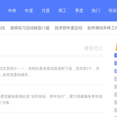
年终
年度
月度
周工
季度
热门
培训
总结
老师实习总结精选15篇
技术部年度总结
软件测试年终工
总结
总结
总结
作总
总结
总结
总结
最新范文
结
简介：一、党组织基本情况双庙村下设，党支部1个，共
发挥党委的领导...
建创新项目是“全民创业，青年先行”，聚力搭建服务青年就
青...